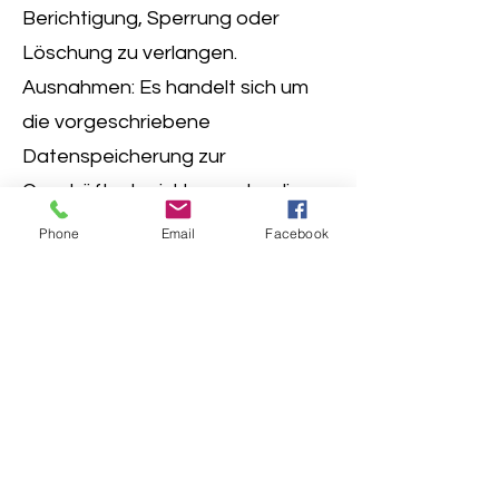
Berichtigung, Sperrung oder
Löschung zu verlangen.
Ausnahmen: Es handelt sich um
die vorgeschriebene
Datenspeicherung zur
Geschäftsabwicklung oder die
Daten unterliegen der
Phone
Email
Facebook
gesetzlichen
Aufbewahrungspflicht.
Um eine Datensperre jederzeit
berücksichtigen zu können, ist es
erforderlich, die Daten für
Kontrollzwecke in einer
Sperrdatei vorzuhalten. Besteht